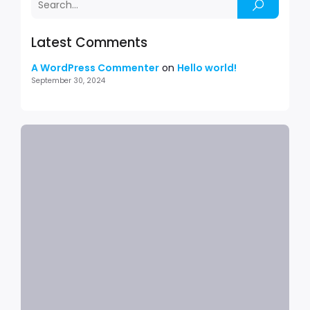
Latest Comments
A WordPress Commenter
on
Hello world!
September 30, 2024