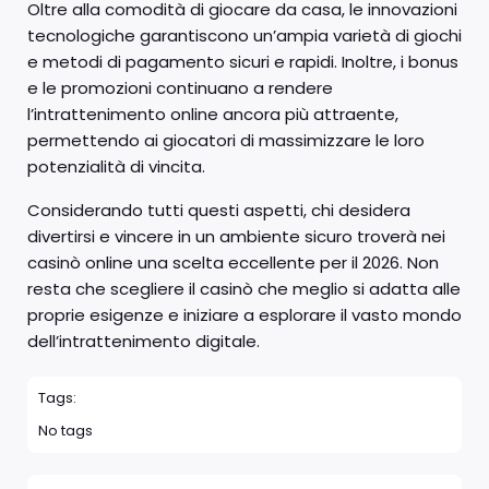
Oltre alla comodità di giocare da casa, le innovazioni
tecnologiche garantiscono un’ampia varietà di giochi
e metodi di pagamento sicuri e rapidi. Inoltre, i bonus
e le promozioni continuano a rendere
l’intrattenimento online ancora più attraente,
permettendo ai giocatori di massimizzare le loro
potenzialità di vincita.
Considerando tutti questi aspetti, chi desidera
divertirsi e vincere in un ambiente sicuro troverà nei
casinò online una scelta eccellente per il 2026. Non
resta che scegliere il casinò che meglio si adatta alle
proprie esigenze e iniziare a esplorare il vasto mondo
dell’intrattenimento digitale.
Tags:
No tags