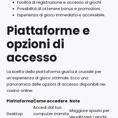
Facilità di registrazione e accesso ai giochi.
Possibilità di ottenere bonus e promozioni.
Esperienza di gioco immediata e accessibile.
Piattaforme e
opzioni di
accesso
La scelta della piattaforma giusta è cruciale per
un’esperienza di gioco ottimale. Ecco una
panoramica delle opzioni di accesso disponibili nei
casinò online:
Piattaforma
Come accedere
Note
Accedi dal tuo
Maggiore spazio per
Desktop
computer tramite
visualizzare i giochi.