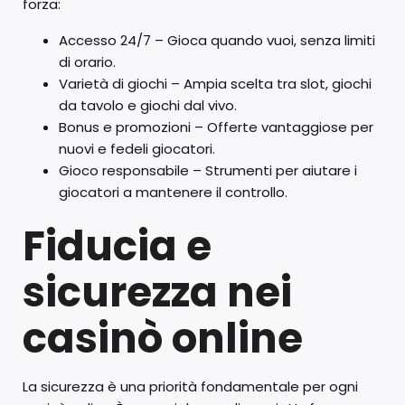
forza:
Accesso 24/7 – Gioca quando vuoi, senza limiti
di orario.
Varietà di giochi – Ampia scelta tra slot, giochi
da tavolo e giochi dal vivo.
Bonus e promozioni – Offerte vantaggiose per
nuovi e fedeli giocatori.
Gioco responsabile – Strumenti per aiutare i
giocatori a mantenere il controllo.
Fiducia e
sicurezza nei
casinò online
La sicurezza è una priorità fondamentale per ogni