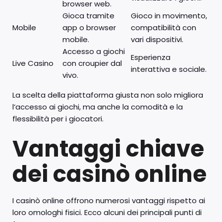
browser web.
Gioca tramite
Gioco in movimento,
Mobile
app o browser
compatibilità con
mobile.
vari dispositivi.
Accesso a giochi
Esperienza
Live Casino
con croupier dal
interattiva e sociale.
vivo.
La scelta della piattaforma giusta non solo migliora
l’accesso ai giochi, ma anche la comodità e la
flessibilità per i giocatori.
Vantaggi chiave
dei casinò online
I casinò online offrono numerosi vantaggi rispetto ai
loro omologhi fisici. Ecco alcuni dei principali punti di