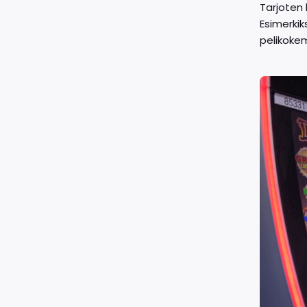
Tarjoten 
Esimerkik
pelikoke