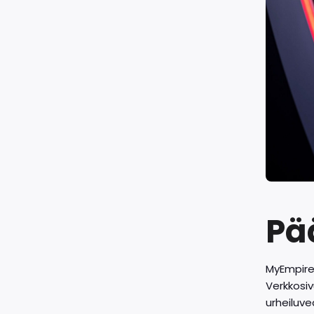
Pä
MyEmpire 
Verkkosiv
urheiluve