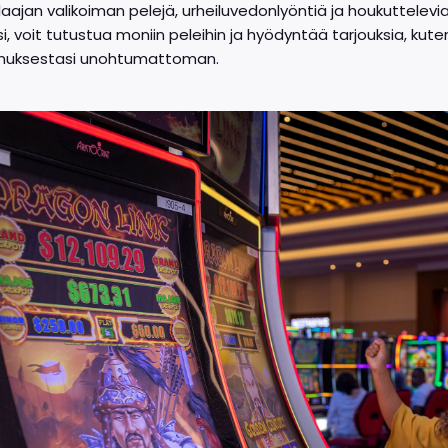
laajan valikoiman pelejä, urheiluvedonlyöntiä ja houkuttelevi
si, voit tutustua moniin peleihin ja hyödyntää tarjouksia, kut
muksestasi unohtumattoman.