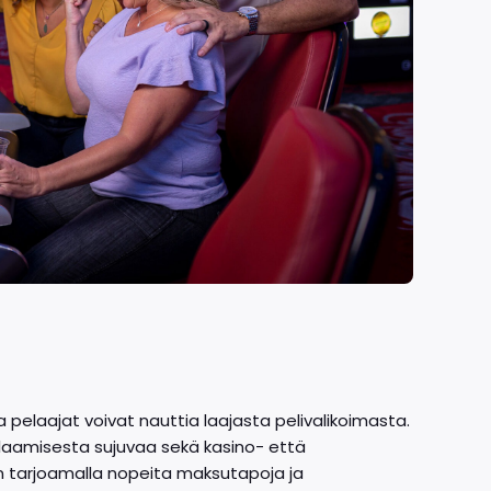
 pelaajat voivat nauttia laajasta pelivalikoimasta.
pelaamisesta sujuvaa sekä kasino- että
aan tarjoamalla nopeita maksutapoja ja