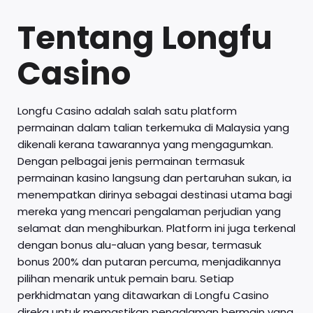
Tentang Longfu
Casino
Longfu Casino adalah salah satu platform
permainan dalam talian terkemuka di Malaysia yang
dikenali kerana tawarannya yang mengagumkan.
Dengan pelbagai jenis permainan termasuk
permainan kasino langsung dan pertaruhan sukan, ia
menempatkan dirinya sebagai destinasi utama bagi
mereka yang mencari pengalaman perjudian yang
selamat dan menghiburkan. Platform ini juga terkenal
dengan bonus alu-aluan yang besar, termasuk
bonus 200% dan putaran percuma, menjadikannya
pilihan menarik untuk pemain baru. Setiap
perkhidmatan yang ditawarkan di Longfu Casino
direka untuk memastikan pengalaman bermain yang