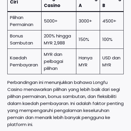
Ciri
Casino
A
B
Pilihan
5000+
3000+
4500+
Permainan
Bonus
200% hingga
150%
100%
Sambutan
MYR 2,988
MYR dan
Kaedah
Hanya
USD dan
pelbagai
Pembayaran
MYR
MYR
pilihan
Perbandingan ini menunjukkan bahawa Longfu
Casino menawarkan pilihan yang lebih baik dari segi
pilihan permainan, bonus sambutan, dan fleksibiliti
dalam kaedah pembayaran. Ini adalah faktor penting
yang mempengaruhi pengalaman keseluruhan
pemain dan menarik lebih banyak pengguna ke
platform ini.