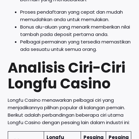
Proses pendaftaran yang cepat dan mudah
memudahkan anda untuk memulakan.
Bonus alu-aluan yang menarik memberikan nilai
tambah pada deposit pertama anda.
Pelbagai permainan yang tersedia memastikan
ada sesuatu untuk semua orang.
Analisis Ciri-Ciri
Longfu Casino
Longfu Casino menawarkan pelbagai ciri yang
menjadikannya pilihan popular di kalangan pemain.
Berikut adalah perbandingan beberapa ciri utama
Longfu Casino dengan pesaing lain dalam industri ini:
Longfu
Pesaing
Pesaing