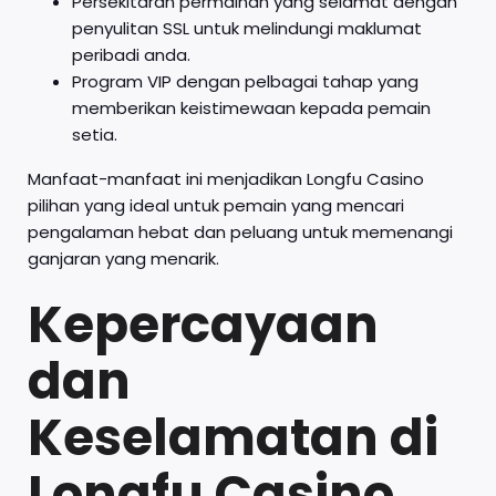
Persekitaran permainan yang selamat dengan
penyulitan SSL untuk melindungi maklumat
peribadi anda.
Program VIP dengan pelbagai tahap yang
memberikan keistimewaan kepada pemain
setia.
Manfaat-manfaat ini menjadikan Longfu Casino
pilihan yang ideal untuk pemain yang mencari
pengalaman hebat dan peluang untuk memenangi
ganjaran yang menarik.
Kepercayaan
dan
Keselamatan di
Longfu Casino