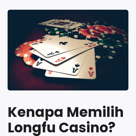
Kenapa Memilih
Longfu Casino?