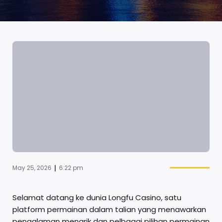
|
May 25, 2026
6:22 pm
Selamat datang ke dunia Longfu Casino, satu
platform permainan dalam talian yang menawarkan
pengalaman menarik dan pelbagai pilihan permainan