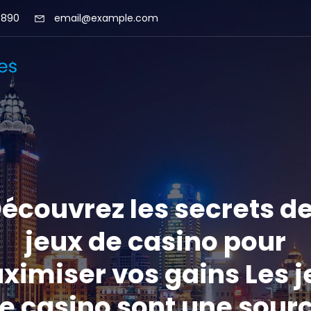
 890
email@example.com
écouvrez les secrets d
jeux de casino pour
ximiser vos gains Les j
e casino sont une sour