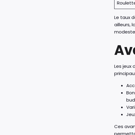
Roulett
Le taux d
ailleurs, 
modestes,
Av
Les jeux 
principau
Acc
Bon
budg
Var
Jeu
Ces avan
permetta