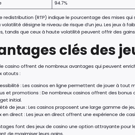
e
94.7%
e redistribution (RTP) indique le pourcentage des mises qui 
la volatilité désigne le niveau de risque d’un jeu. Les jeux à fa
 tandis que ceux à haute volatilité peuvent offrir des gains
antages clés des je
de casino offrent de nombreux avantages qui peuvent enrichi
x atouts :
essibilité : Les casinos en ligne permettent de jouer à tout
us et promotions : De nombreux casinos offrent des bonus a
et initial.
iété de jeux : Les casinos proposent une large gamme de jeu
x en direct : Les jeux en direct offrent une expérience de cas
tages font des jeux de casino une option attrayante pour le
nt de maximiser leurs gains.