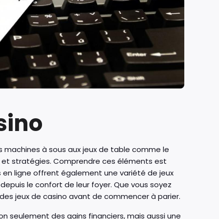
sino
es machines à sous aux jeux de table comme le
tés et stratégies. Comprendre ces éléments est
s en ligne offrent également une variété de jeux
depuis le confort de leur foyer. Que vous soyez
s des jeux de casino avant de commencer à parier.
 non seulement des gains financiers, mais aussi une