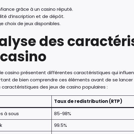
fiance grâce à un casino réputé.
lité d’inscription et de dépôt.
e choix de jeux disponibles.
alyse des caractéri
 casino
de casino présentent différentes caractéristiques qui influenc
rtant de bien comprendre ces éléments avant de se lancer d
 caractéristiques des jeux de casino populaires :
Taux de redistribution (RTP)
s à sous
85-98%
k
99.5%