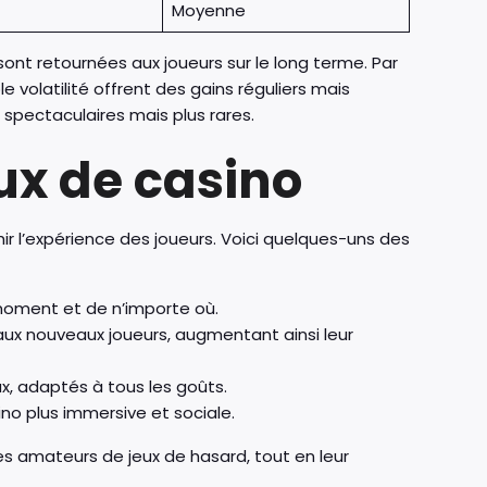
Moyenne
sont retournées aux joueurs sur le long terme. Par
ible volatilité offrent des gains réguliers mais
 spectaculaires mais plus rares.
ux de casino
r l’expérience des joueurs. Voici quelques-uns des
 moment et de n’importe où.
ux nouveaux joueurs, augmentant ainsi leur
x, adaptés à tous les goûts.
ino plus immersive et sociale.
s amateurs de jeux de hasard, tout en leur