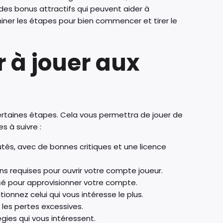
des bonus attractifs qui peuvent aider à
iner les étapes pour bien commencer et tirer le
à jouer aux
 certaines étapes. Cela vous permettra de jouer de
s à suivre :
tés, avec de bonnes critiques et une licence
ns requises pour ouvrir votre compte joueur.
é pour approvisionner votre compte.
ionnez celui qui vous intéresse le plus.
 les pertes excessives.
gies qui vous intéressent.