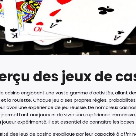
erçu des jeux de ca
 de casino englobent une vaste gamme d’activités, allant d
 et la roulette. Chaque jeu a ses propres règles, probabili
our avoir une expérience de jeu réussie. De nombreux casino
, permettant aux joueurs de vivre une expérience immersive 
 joueur expérimenté, il est essentiel de connaître les base
rité des jeux de casino s’explique par leur capacité à offrir