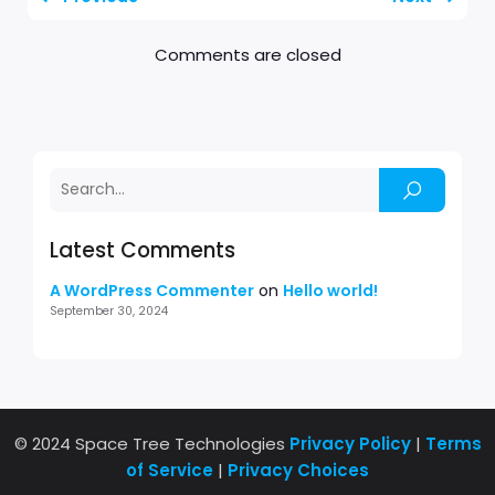
Comments are closed
Latest Comments
A WordPress Commenter
on
Hello world!
September 30, 2024
© 2024 Space Tree Technologies
Privacy Policy
|
Terms
of Service
|
Privacy Choices