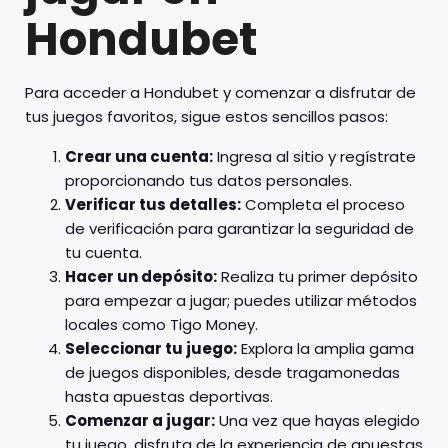
Hondubet
Para acceder a Hondubet y comenzar a disfrutar de
tus juegos favoritos, sigue estos sencillos pasos:
Crear una cuenta:
Ingresa al sitio y regístrate
proporcionando tus datos personales.
Verificar tus detalles:
Completa el proceso
de verificación para garantizar la seguridad de
tu cuenta.
Hacer un depósito:
Realiza tu primer depósito
para empezar a jugar; puedes utilizar métodos
locales como Tigo Money.
Seleccionar tu juego:
Explora la amplia gama
de juegos disponibles, desde tragamonedas
hasta apuestas deportivas.
Comenzar a jugar:
Una vez que hayas elegido
tu juego, disfruta de la experiencia de apuestas