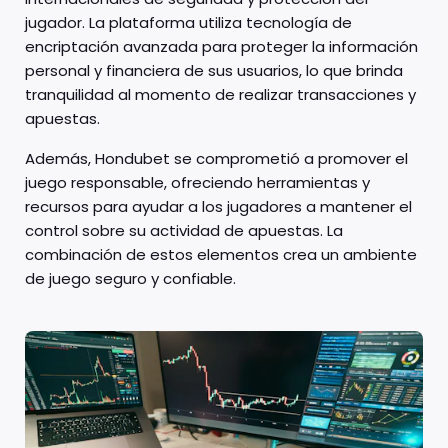
jugador. La plataforma utiliza tecnología de
encriptación avanzada para proteger la información
personal y financiera de sus usuarios, lo que brinda
tranquilidad al momento de realizar transacciones y
apuestas.
Además, Hondubet se comprometió a promover el
juego responsable, ofreciendo herramientas y
recursos para ayudar a los jugadores a mantener el
control sobre su actividad de apuestas. La
combinación de estos elementos crea un ambiente
de juego seguro y confiable.