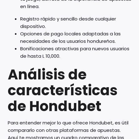
en línea.
Registro rápido y sencillo desde cualquier
dispositivo.
Opciones de pago locales adaptadas a las
necesidades de los usuarios hondureños.
Bonificaciones atractivas para nuevos usuarios
de hasta L 10,000.
Análisis de
características
de Hondubet
Para entender mejor lo que ofrece Hondubet, es útil
compararlo con otras plataformas de apuestas.
Aquí te mostramos un cuadro comparativo de las