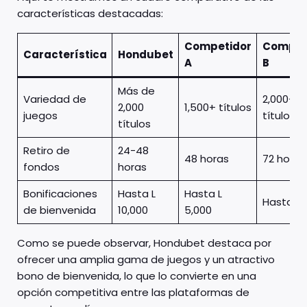
características destacadas:
Competidor
Compet
Característica
Hondubet
A
B
Más de
Variedad de
2,000+
2,000
1,500+ títulos
juegos
títulos
títulos
Retiro de
24-48
48 horas
72 horas
fondos
horas
Bonificaciones
Hasta L
Hasta L
Hasta L 
de bienvenida
10,000
5,000
Como se puede observar, Hondubet destaca por
ofrecer una amplia gama de juegos y un atractivo
bono de bienvenida, lo que lo convierte en una
opción competitiva entre las plataformas de