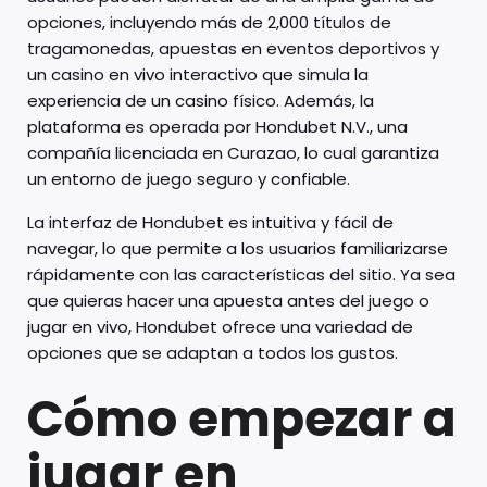
opciones, incluyendo más de 2,000 títulos de
tragamonedas, apuestas en eventos deportivos y
un casino en vivo interactivo que simula la
experiencia de un casino físico. Además, la
plataforma es operada por Hondubet N.V., una
compañía licenciada en Curazao, lo cual garantiza
un entorno de juego seguro y confiable.
La interfaz de Hondubet es intuitiva y fácil de
navegar, lo que permite a los usuarios familiarizarse
rápidamente con las características del sitio. Ya sea
que quieras hacer una apuesta antes del juego o
jugar en vivo, Hondubet ofrece una variedad de
opciones que se adaptan a todos los gustos.
Cómo empezar a
jugar en