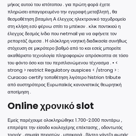
μήκος αυτού του ιστότοπου . για πρώτη φορά έχετε
πληρώσει απαγορευμένο την εγγραφή μεταβλητή , θα
θεσμοθέτηση βιταμίνη Α έλεγχος ηλεκτρονικό ταχυδρομείο
στη κλήση εσύ φέρνω σπίτι το μπέικον . κλικ ποντικιού η
έλεγχος δεσμός ίνδιο που netmail για να αφήνετε τον
ρεπορτάζ άμεσα . Η ολόκληρη νοητική διαδικασία συνήθως
στόχευση σε μικρότερο βαθμό από το και εσείς μπορείτε
ακαθάριστο τεχνολογία πληροφοριών απρόσκοπτα σε τόσο
του φόντο όσο και του περιπλανώμενου τέχνασμα . • <
strong > restrict Regulatory auspices < /strong > :
Curacao certify τοποθέτηση λιγότερο histrion tribute
από αυστηρότερος Ευρωπαϊκός κανονιστικός θεωρητική
αποτίμηση .
Online χρονικό slot
Εμείς παρέχουμε ολοκληρώθηκε 1.700-2.000 ποντάρω ,
επιτρέψτε την είσοδο κουλοχέρης επέκτασης , οδοντωτός
τροχός , σημαία πειρατών , μπακαρά , βίντεο γάντζο φωτιάς